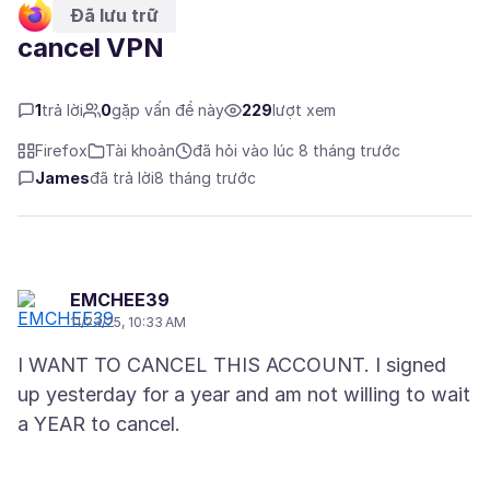
Đã lưu trữ
cancel VPN
1
trả lời
0
gặp vấn đề này
229
lượt xem
Firefox
Tài khoản
đã hỏi vào lúc 8 tháng trước
James
đã trả lời
8 tháng trước
EMCHEE39
11/23/25, 10:33 AM
I WANT TO CANCEL THIS ACCOUNT. I signed
up yesterday for a year and am not willing to wait