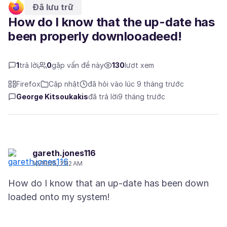
Đã lưu trữ
How do I know that the up-date has
been properly downlooadeed!
1
trả lời
0
gặp vấn đề này
130
lượt xem
Firefox
Cập nhật
đã hỏi vào lúc 9 tháng trước
George Kitsoukakis
đã trả lời
9 tháng trước
gareth.jones116
10/19/25, 2:52 AM
How do I know that an up-date has been down