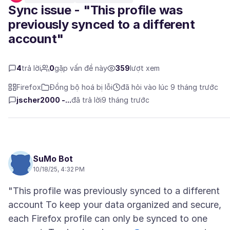
Sync issue - "This profile was
previously synced to a different
account"
4
trả lời
0
gặp vấn đề này
359
lượt xem
Firefox
Đồng bộ hoá bị lỗi
đã hỏi vào lúc 9 tháng trước
jscher2000 -...
đã trả lời
9 tháng trước
SuMo Bot
10/18/25, 4:32 PM
"This profile was previously synced to a different
account To keep your data organized and secure,
each Firefox profile can only be synced to one