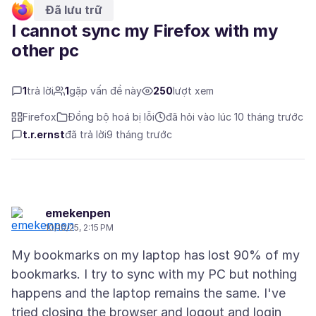
Đã lưu trữ
I cannot sync my Firefox with my
other pc
1
trả lời
1
gặp vấn đề này
250
lượt xem
Firefox
Đồng bộ hoá bị lỗi
đã hỏi vào lúc 10 tháng trước
t.r.ernst
đã trả lời
9 tháng trước
emekenpen
10/10/25, 2:15 PM
My bookmarks on my laptop has lost 90% of my
bookmarks. I try to sync with my PC but nothing
happens and the laptop remains the same. I've
tried closing the browser and logout and login