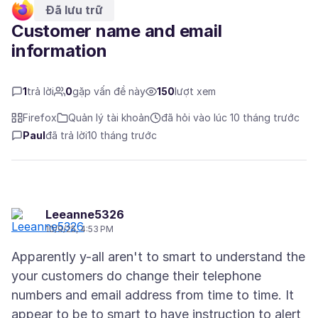
Đã lưu trữ
Customer name and email
information
1
trả lời
0
gặp vấn đề này
150
lượt xem
Firefox
Quản lý tài khoản
đã hỏi vào lúc 10 tháng trước
Paul
đã trả lời
10 tháng trước
Leeanne5326
10/9/25, 4:53 PM
Apparently y-all aren't to smart to understand the
your customers do change their telephone
numbers and email address from time to time. It
appear to be to smart to have instruction to alert