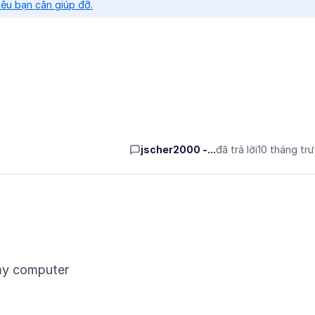
nếu bạn cần giúp đỡ.
jscher2000 -...
đã trả lời
10 tháng tr