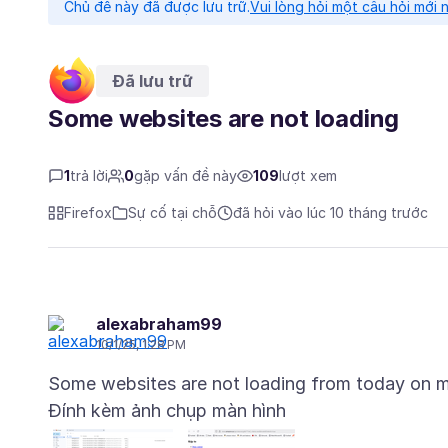
Chủ đề này đã được lưu trữ.
Vui lòng hỏi một câu hỏi mới 
Đã lưu trữ
Some websites are not loading
1
trả lời
0
gặp vấn đề này
109
lượt xem
Firefox
Sự cố tại chỗ
đã hỏi vào lúc 10 tháng trước
alexabraham99
10/1/25, 1:28 PM
Đính kèm ảnh chụp màn hình