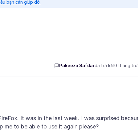
nếu bạn cần giúp đỡ.
Pakeeza Safdar
đã trả lời
10 tháng tr
ireFox. It was in the last week. I was surprised becau