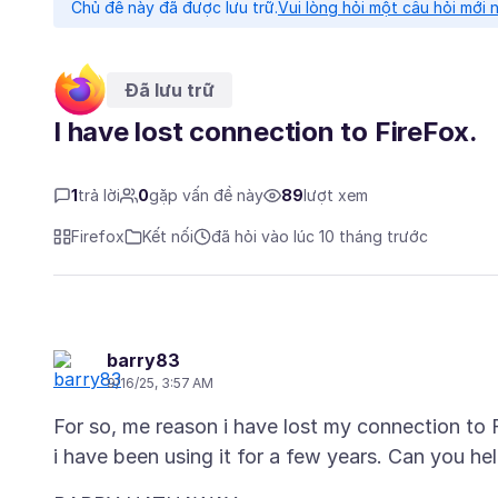
Chủ đề này đã được lưu trữ.
Vui lòng hỏi một câu hỏi mới 
Đã lưu trữ
I have lost connection to FireFox.
1
trả lời
0
gặp vấn đề này
89
lượt xem
Firefox
Kết nối
đã hỏi vào lúc 10 tháng trước
barry83
9/16/25, 3:57 AM
For so, me reason i have lost my connection to F