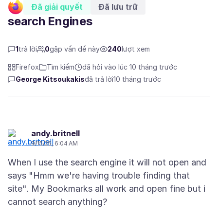
Đã giải quyết
Đã lưu trữ
search Engines
1
trả lời
0
gặp vấn đề này
240
lượt xem
Firefox
Tìm kiếm
đã hỏi vào lúc 10 tháng trước
George Kitsoukakis
đã trả lời
10 tháng trước
andy.britnell
9/15/25, 6:04 AM
When I use the search engine it will not open and
says "Hmm we're having trouble finding that
site". My Bookmarks all work and open fine but i