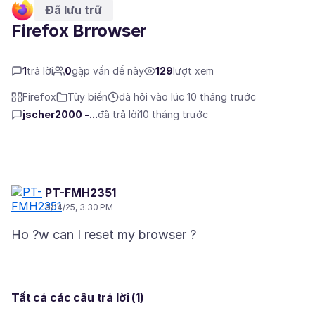
Đã lưu trữ
Firefox Brrowser
1
trả lời
0
gặp vấn đề này
129
lượt xem
Firefox
Tùy biến
đã hỏi vào lúc 10 tháng trước
jscher2000 -...
đã trả lời
10 tháng trước
PT-FMH2351
9/14/25, 3:30 PM
Tất cả các câu trả lời (1)