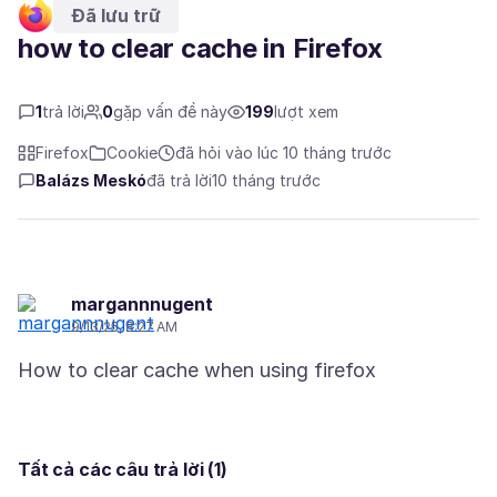
Đã lưu trữ
how to clear cache in Firefox
1
trả lời
0
gặp vấn đề này
199
lượt xem
Firefox
Cookie
đã hỏi vào lúc 10 tháng trước
Balázs Meskó
đã trả lời
10 tháng trước
margannnugent
9/13/25, 8:27 AM
Tất cả các câu trả lời (1)