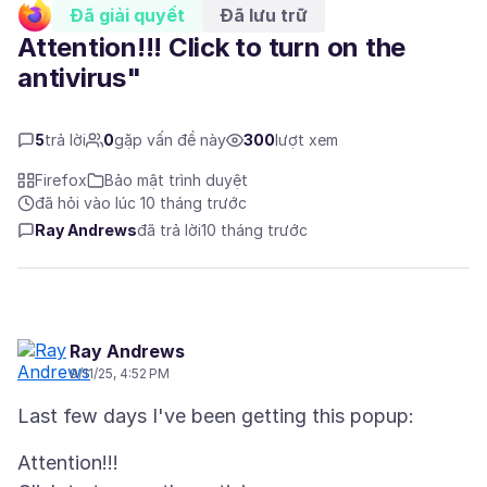
Đã giải quyết
Đã lưu trữ
Attention!!! Click to turn on the
antivirus"
5
trả lời
0
gặp vấn đề này
300
lượt xem
Firefox
Bảo mật trình duyệt
đã hỏi vào lúc 10 tháng trước
Ray Andrews
đã trả lời
10 tháng trước
Ray Andrews
9/11/25, 4:52 PM
Attention!!!