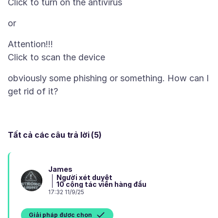
Attention!!!
obviously some phishing or something. How can I
Tất cả các câu trả lời (5)
James
Người xét duyệt
10 cộng tác viên hàng đầu
17:32 11/9/25
Giải pháp được chọn