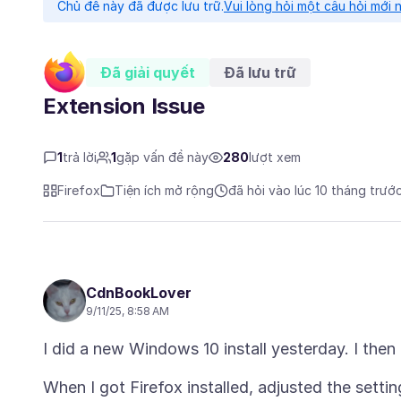
Chủ đề này đã được lưu trữ.
Vui lòng hỏi một câu hỏi mới 
Đã giải quyết
Đã lưu trữ
Extension Issue
1
trả lời
1
gặp vấn đề này
280
lượt xem
Firefox
Tiện ích mở rộng
đã hỏi vào lúc 10 tháng trướ
CdnBookLover
9/11/25, 8:58 AM
When I got Firefox installed, adjusted the sett