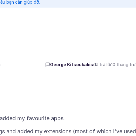
nếu bạn cần giúp đỡ.
c
George Kitsoukakis
đã trả lời
10 tháng tr
ings and added my extensions (most of which I've used