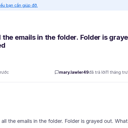
nếu bạn cần giúp đỡ.
 the emails in the folder. Folder is gray
ed
trước
mary.lawler49
đã trả lời
11 tháng tr
all the emails in the folder. Folder is grayed out. What