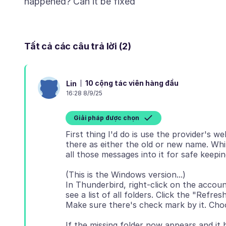
Tất cả các câu trả lời (2)
10 cộng tác viên hàng đầu
Lin
16:28 8/9/25
Giải pháp được chọn
First thing I'd do is use the provider's webm
there as either the old or new name. Whi
(This is the Windows version...)
In Thunderbird, right-click on the accou
see a list of all folders. Click the "Refre
If the missing folder now appears and it