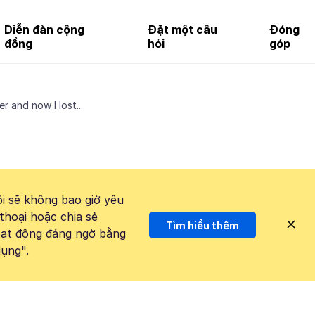
Diễn đàn cộng
Đặt một câu
Đóng
đồng
hỏi
góp
r and now I lost...
i sẽ không bao giờ yêu
thoại hoặc chia sẻ
Tìm hiểu thêm
hoạt động đáng ngờ bằng
ụng".