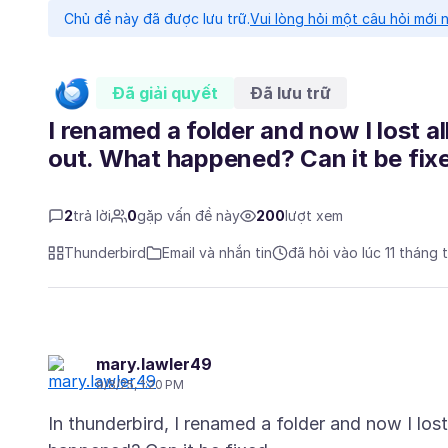
Chủ đề này đã được lưu trữ.
Vui lòng hỏi một câu hỏi mới 
Đã giải quyết
Đã lưu trữ
I renamed a folder and now I lost all
out. What happened? Can it be fix
2
trả lời
0
gặp vấn đề này
200
lượt xem
Thunderbird
Email và nhắn tin
đã hỏi vào lúc 11 tháng 
mary.lawler49
9/8/25, 1:20 PM
In thunderbird, I renamed a folder and now I lost 