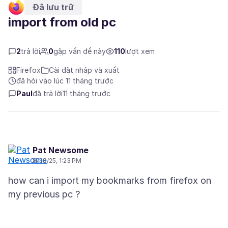
Đã lưu trữ
import from old pc
2
trả lời
0
gặp vấn đề này
110
lượt xem
Firefox
Cài đặt nhập và xuất
đã hỏi vào lúc 11 tháng trước
Paul
đã trả lời
11 tháng trước
Pat Newsome
8/30/25, 1:23 PM
how can i import my bookmarks from firefox on