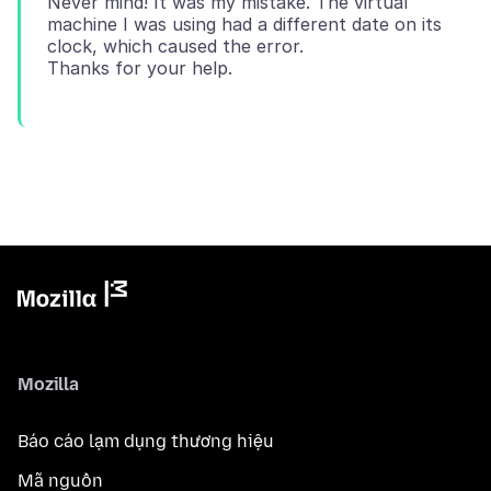
Never mind! It was my mistake. The virtual
machine I was using had a different date on its
clock, which caused the error.
Mozilla
Báo cáo lạm dụng thương hiệu
Mã nguồn