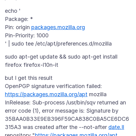
echo '
Package: *
Pin: origin
packages.mozilla.org
Pin-Priority: 1000
sudo apt-get update && sudo apt-get install
but I get this result
OpenPGP signature verification failed:
https://packages.mozilla.org/apt
mozilla
InRelease: Sub-process /usr/bin/sqv returned an
error code (1), error message is: Signature by
35BAA0B33E9EB396F59CA838C0BA5CE6DC6
315A3 was created after the --not-after
date.Il
repository "
https://packages.mozilla.org/apt