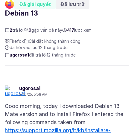
Đã giải quyết
Đã lưu trữ
Debian 13
2
trả lời
0
gặp vấn đề này
417
lượt xem
Firefox
Cài đặt không thành công
đã hỏi vào lúc 12 tháng trước
ugorosa1
đã trả lời
12 tháng trước
ugorosa1
8/10/25, 5:58 AM
Good morning, today I downloaded Debian 13
Mate version and to install Firefox I entered the
following commands taken from
https://support.mozilla.org/it/kb/installare-