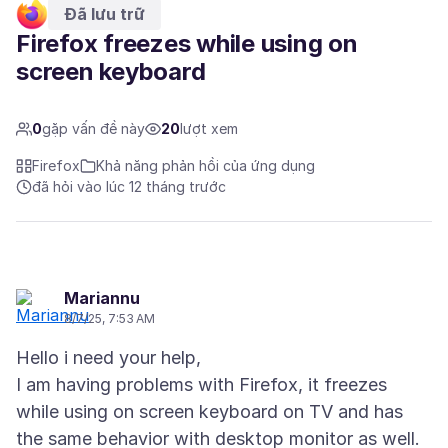
Đã lưu trữ
Firefox freezes while using on
screen keyboard
0
gặp vấn đề này
20
lượt xem
Firefox
Khả năng phản hồi của ứng dụng
đã hỏi vào lúc 12 tháng trước
Mariannu
8/7/25, 7:53 AM
Hello i need your help,
I am having problems with Firefox, it freezes
while using on screen keyboard on TV and has
the same behavior with desktop monitor as well.