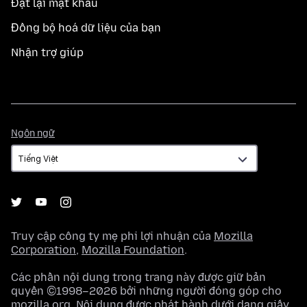
Đặt lại mật khẩu
Đồng bộ hoá dữ liệu của bạn
Nhận trợ giúp
Ngôn
Ngôn ngữ
ngữ
Truy cập công ty mẹ phi lợi nhuận của
Mozilla
Corporation
,
Mozilla Foundation
.
Các phần nội dung trong trang này được giữ bản
quyền ©1998–2026 bởi những người đóng góp cho
mozilla.org. Nội dung được phát hành dưới dạng
giấy