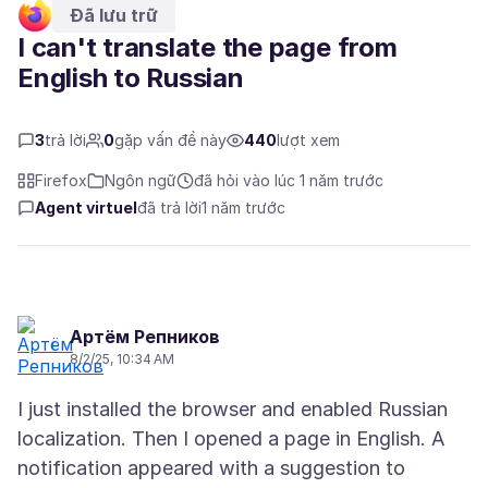
Đã lưu trữ
I can't translate the page from
English to Russian
3
trả lời
0
gặp vấn đề này
440
lượt xem
Firefox
Ngôn ngữ
đã hỏi vào lúc 1 năm trước
Agent virtuel
đã trả lời
1 năm trước
Артём Репников
8/2/25, 10:34 AM
I just installed the browser and enabled Russian
localization. Then I opened a page in English. A
notification appeared with a suggestion to