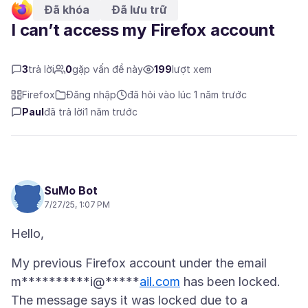
Đã khóa
Đã lưu trữ
I can’t access my Firefox account
3
trả lời
0
gặp vấn đề này
199
lượt xem
Firefox
Đăng nhập
đã hỏi vào lúc 1 năm trước
Paul
đã trả lời
1 năm trước
SuMo Bot
7/27/25, 1:07 PM
My previous Firefox account under the email
m**********i@*****
ail.com
has been locked.
The message says it was locked due to a