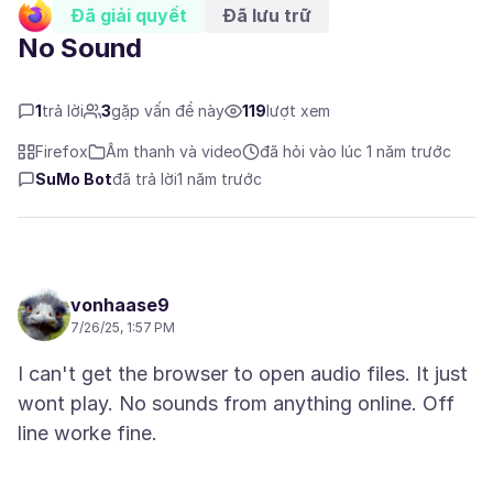
Đã giải quyết
Đã lưu trữ
No Sound
1
trả lời
3
gặp vấn đề này
119
lượt xem
Firefox
Âm thanh và video
đã hỏi vào lúc 1 năm trước
SuMo Bot
đã trả lời
1 năm trước
vonhaase9
7/26/25, 1:57 PM
I can't get the browser to open audio files. It just
wont play. No sounds from anything online. Off