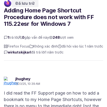
Đã lưu trữ
Adding Home Page Shortcut
Procedure does not work with FF
115.22esr for Windows 7
1
trả lời
0
gặp vấn đề này
248
lượt xem
Firefox Focus
Không xác định
đã hỏi vào lúc 1 năm trước
wirkutskijkarl
đã trả lời
1 năm trước
jhughey
7/23/25, 10:39 AM
I did read the FF Support page on how to add a
bookmark to my Home Page Shortcuts, however
there is no menu to the immediate right (not the