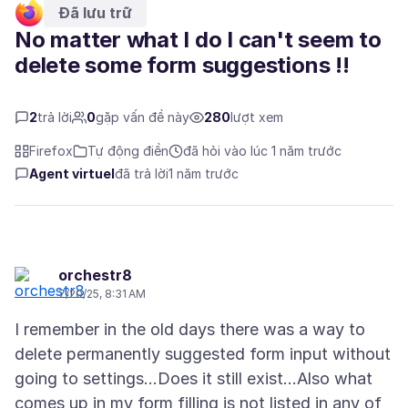
Đã lưu trữ
No matter what I do I can't seem to
delete some form suggestions !!
2
trả lời
0
gặp vấn đề này
280
lượt xem
Firefox
Tự động điền
đã hỏi vào lúc 1 năm trước
Agent virtuel
đã trả lời
1 năm trước
orchestr8
7/20/25, 8:31 AM
I remember in the old days there was a way to
delete permanently suggested form input without
going to settings...Does it still exist...Also what
comes up in my form filling is not listed in any of