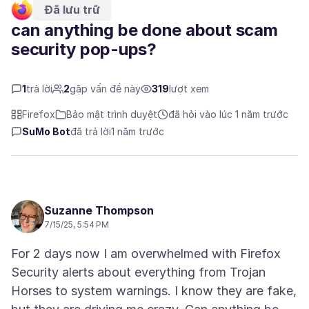
Đã lưu trữ
can anything be done about scam
security pop-ups?
1
trả lời
2
gặp vấn đề này
319
lượt xem
Firefox
Bảo mật trình duyệt
đã hỏi vào lúc 1 năm trước
SuMo Bot
đã trả lời
1 năm trước
Suzanne Thompson
7/15/25, 5:54 PM
For 2 days now I am overwhelmed with Firefox
Security alerts about everything from Trojan
Horses to system warnings. I know they are fake,