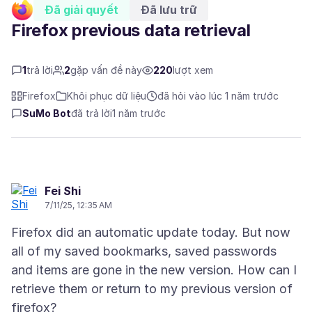
Đã giải quyết
Đã lưu trữ
Firefox previous data retrieval
1
trả lời
2
gặp vấn đề này
220
lượt xem
Firefox
Khôi phục dữ liệu
đã hỏi vào lúc 1 năm trước
SuMo Bot
đã trả lời
1 năm trước
Fei Shi
7/11/25, 12:35 AM
Firefox did an automatic update today. But now
all of my saved bookmarks, saved passwords
and items are gone in the new version. How can I
retrieve them or return to my previous version of