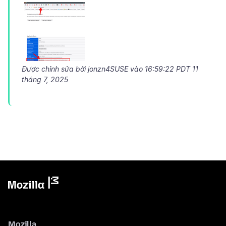
Được chỉnh sửa bởi jonzn4SUSE vào
16:59:22 PDT 11
tháng 7, 2025
Mozilla