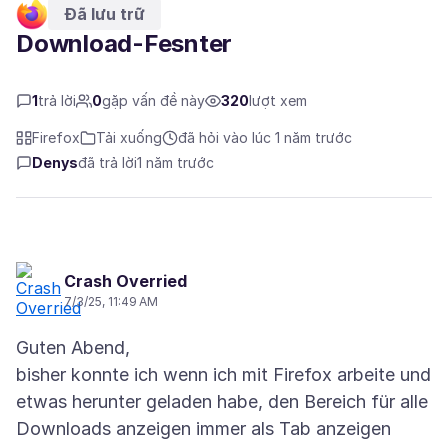
Đã lưu trữ
Download-Fesnter
1
trả lời
0
gặp vấn đề này
320
lượt xem
Firefox
Tải xuống
đã hỏi vào lúc 1 năm trước
Denys
đã trả lời
1 năm trước
Crash Overried
7/3/25, 11:49 AM
Guten Abend,
bisher konnte ich wenn ich mit Firefox arbeite und
etwas herunter geladen habe, den Bereich für alle
Downloads anzeigen immer als Tab anzeigen