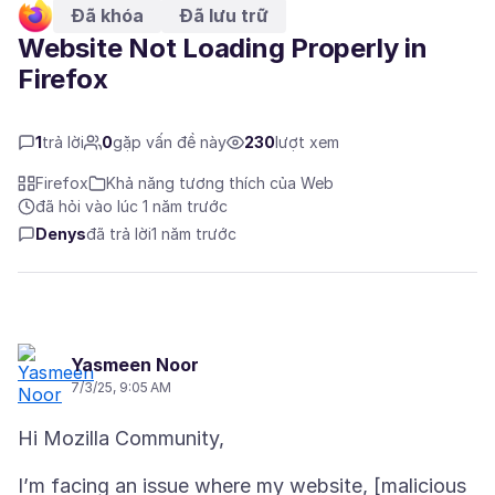
Đã khóa
Đã lưu trữ
Website Not Loading Properly in
Firefox
1
trả lời
0
gặp vấn đề này
230
lượt xem
Firefox
Khả năng tương thích của Web
đã hỏi vào lúc 1 năm trước
Denys
đã trả lời
1 năm trước
Yasmeen Noor
7/3/25, 9:05 AM
I’m facing an issue where my website, [malicious