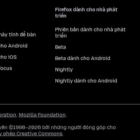
Firefox dành cho nhà phát
triển
Phiên bản dành cho nhà phát
máy tính để bàn
triển
cho Android
Beta
cho iOS
Beta dành cho Android
Focus
Nightly
Nightly dành cho Android
oration
,
Mozilla Foundation
.
quyền ©1998–2026 bởi những người đóng góp cho
y phép Creative Commons
.