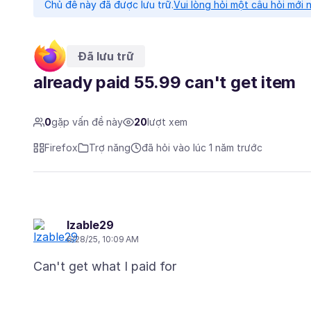
Chủ đề này đã được lưu trữ.
Vui lòng hỏi một câu hỏi mới 
Đã lưu trữ
already paid 55.99 can't get item
0
gặp vấn đề này
20
lượt xem
Firefox
Trợ năng
đã hỏi vào lúc 1 năm trước
lzable29
6/28/25, 10:09 AM