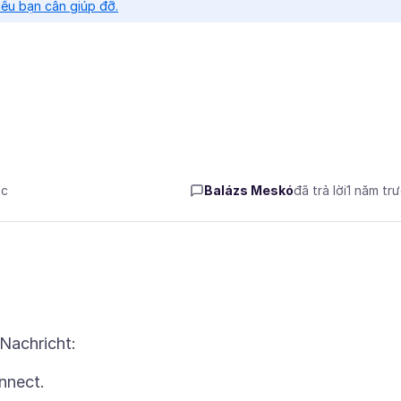
nếu bạn cần giúp đỡ.
ớc
Balázs Meskó
đã trả lời
1 năm tr