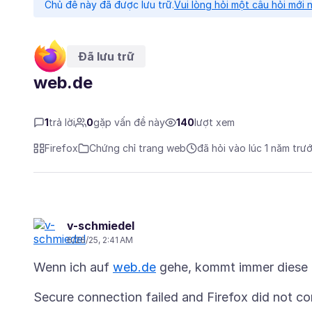
Chủ đề này đã được lưu trữ.
Vui lòng hỏi một câu hỏi mới 
Đã lưu trữ
web.de
1
trả lời
0
gặp vấn đề này
140
lượt xem
Firefox
Chứng chỉ trang web
đã hỏi vào lúc 1 năm trư
v-schmiedel
6/26/25, 2:41 AM
Wenn ich auf
web.de