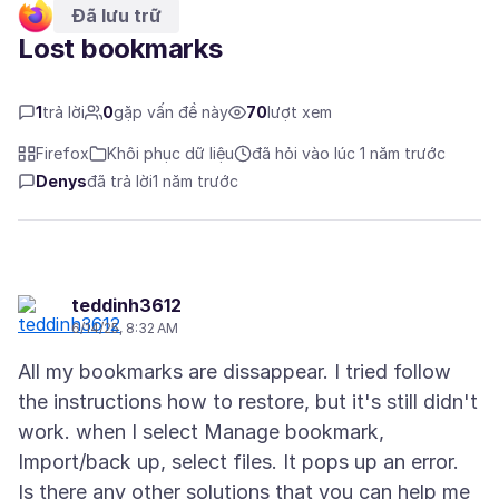
Đã lưu trữ
Lost bookmarks
1
trả lời
0
gặp vấn đề này
70
lượt xem
Firefox
Khôi phục dữ liệu
đã hỏi vào lúc 1 năm trước
Denys
đã trả lời
1 năm trước
teddinh3612
6/14/25, 8:32 AM
All my bookmarks are dissappear. I tried follow
the instructions how to restore, but it's still didn't
work. when I select Manage bookmark,
Import/back up, select files. It pops up an error.
Is there any other solutions that you can help me