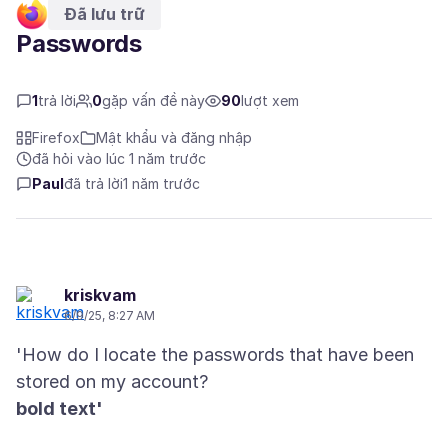
Đã lưu trữ
Passwords
1
trả lời
0
gặp vấn đề này
90
lượt xem
Firefox
Mật khẩu và đăng nhập
đã hỏi vào lúc 1 năm trước
Paul
đã trả lời
1 năm trước
kriskvam
6/9/25, 8:27 AM
'How do I locate the passwords that have been
bold text'