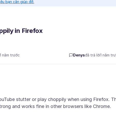
nếu bạn cần giúp đỡ.
pily in Firefox
 1 năm trước
Denys
đã trả lời
1 năm tr
ouTube stutter or play choppily when using Firefox. Th