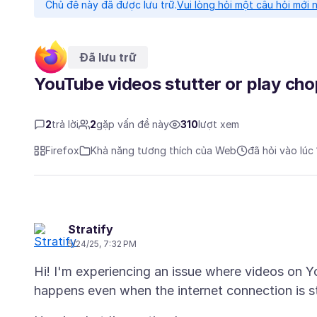
Chủ đề này đã được lưu trữ.
Vui lòng hỏi một câu hỏi mới 
Đã lưu trữ
YouTube videos stutter or play chop
2
trả lời
2
gặp vấn đề này
310
lượt xem
Firefox
Khả năng tương thích của Web
đã hỏi vào lúc
Stratify
5/24/25, 7:32 PM
Hi! I'm experiencing an issue where videos on Y