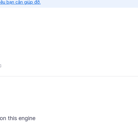
nếu bạn cần giúp đỡ.
c