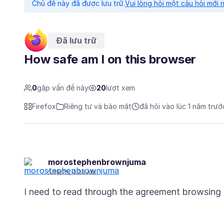
Chủ đề này đã được lưu trữ.
Vui lòng hỏi một câu hỏi mới 
Đã lưu trữ
How safe am I on this browser
0
gặp vấn đề này
20
lượt xem
Firefox
Riêng tư và bảo mật
đã hỏi vào lúc 1 năm trướ
morostephenbrownjuma
5/19/25, 4:34 AM