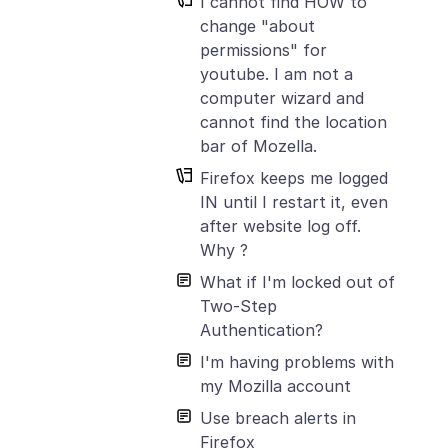
I cannot find HOW to
change "about
permissions" for
youtube. I am not a
computer wizard and
cannot find the location
bar of Mozella.
Firefox keeps me logged
IN until I restart it, even
after website log off.
Why ?
What if I'm locked out of
Two-Step
Authentication?
I'm having problems with
my Mozilla account
Use breach alerts in
Firefox