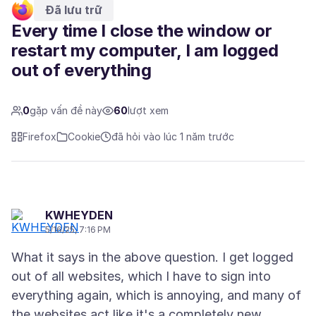
Đã lưu trữ
Every time I close the window or
restart my computer, I am logged
out of everything
0
gặp vấn đề này
60
lượt xem
Firefox
Cookie
đã hỏi vào lúc 1 năm trước
KWHEYDEN
5/16/25, 7:16 PM
What it says in the above question. I get logged
out of all websites, which I have to sign into
everything again, which is annoying, and many of
the websites act like it's a completely new