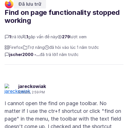
Đã lưu trữ
Find on page functionality stopped
working
1
trả lời
1
gặp vấn đề này
279
lượt xem
Firefox
Trợ năng
đã hỏi vào lúc 1 năm trước
jscher2000 -...
đã trả lời
1 năm trước
jareckowiak
5/12/25, 2:59 PM
I cannot open the find on page toolbar. No
matter if I use the ctr+f shortcut or click "find on
page" in the menu, the toolbar with the text field
doesn't come up. I checked and the shortcut