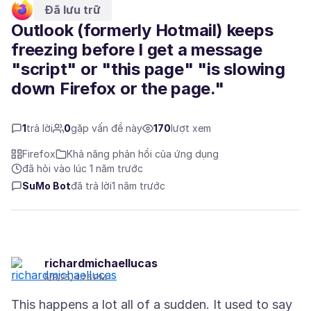
Đã lưu trữ
Outlook (formerly Hotmail) keeps
freezing before I get a message
"script" or "this page" "is slowing
down Firefox or the page."
1
trả lời
0
gặp vấn đề này
170
lượt xem
Firefox
Khả năng phản hồi của ứng dụng
đã hỏi vào lúc 1 năm trước
SuMo Bot
đã trả lời
1 năm trước
richardmichaellucas
5/8/25, 4:26 PM
This happens a lot all of a sudden. It used to say