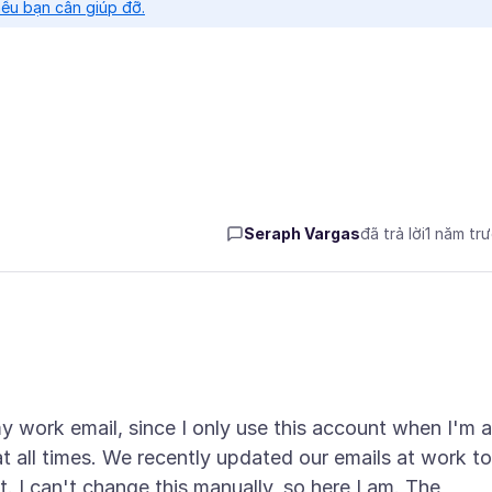
nếu bạn cần giúp đỡ.
Seraph Vargas
đã trả lời
1 năm tr
y work email, since I only use this account when I'm a
 all times. We recently updated our emails at work to
nt. I can't change this manually, so here I am. The