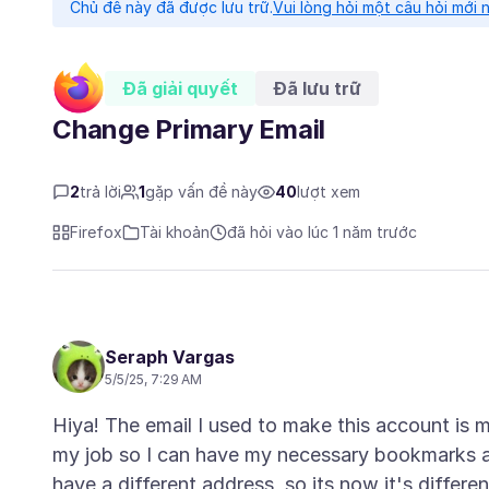
Chủ đề này đã được lưu trữ.
Vui lòng hỏi một câu hỏi mới 
Đã giải quyết
Đã lưu trữ
Change Primary Email
2
trả lời
1
gặp vấn đề này
40
lượt xem
Firefox
Tài khoản
đã hỏi vào lúc 1 năm trước
Seraph Vargas
5/5/25, 7:29 AM
Hiya! The email I used to make this account is m
my job so I can have my necessary bookmarks at
have a different address, so its now it's differe