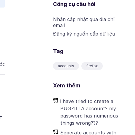
Công cụ câu hỏi
Nhận cập nhật qua địa chỉ
email
Đăng ký nguồn cấp dữ liệu
Tag
ước
accounts
firefox
Xem thêm
i have tried to create a
BUGZILLA account? my
password has numerious
t
things wrong???
Seperate accounts with