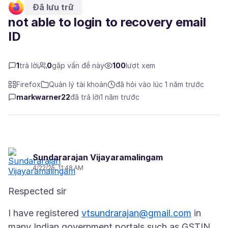
Đã lưu trữ
not able to login to recovery email
ID
1
trả lời
0
gặp vấn đề này
100
lượt xem
Firefox
Quản lý tài khoản
đã hỏi vào lúc 1 năm trước
markwarner22
đã trả lời
1 năm trước
Sundararajan Vijayaramalingam
4/22/25, 11:48 AM
I have registered
vtsundrarajan@gmail.com
in
many Indian government portals such as GSTIN,