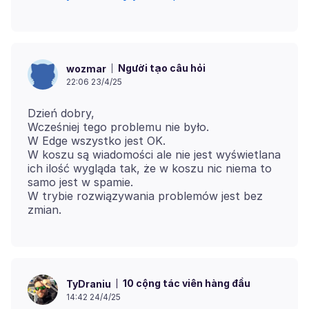
Người tạo câu hỏi
wozmar
22:06 23/4/25
Dzień dobry,
Wcześniej tego problemu nie było.
W Edge wszystko jest OK.
W koszu są wiadomości ale nie jest wyświetlana
ich ilość wygląda tak, że w koszu nic niema to
samo jest w spamie.
W trybie rozwiązywania problemów jest bez
10 cộng tác viên hàng đầu
TyDraniu
14:42 24/4/25