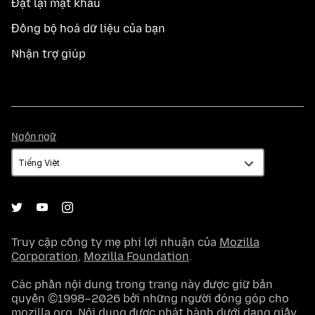
Đặt lại mật khẩu
Đồng bộ hoá dữ liệu của bạn
Nhận trợ giúp
Ngôn
Ngôn ngữ
ngữ
Truy cập công ty mẹ phi lợi nhuận của
Mozilla
Corporation
,
Mozilla Foundation
.
Các phần nội dung trong trang này được giữ bản
quyền ©1998–2026 bởi những người đóng góp cho
mozilla.org. Nội dung được phát hành dưới dạng
giấy