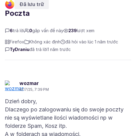
Đã lưu trữ
Poczta
6
trả lời
0
gặp vấn đề này
239
lượt xem
Firefox
Không xác định
đã hỏi vào lúc 1 năm trước
TyDraniu
đã trả lời
1 năm trước
wozmar
4/17/25, 7:39 PM
Dzień dobry,
Dlaczego po zalogowaniu się do swoje poczty
nie są wyświetlane ilości wiadomości np w
folderze Spam, Kosz itp.
A w folderach są wiadomości.