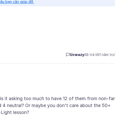
nếu bạn cần giúp đỡ.
Ucwazy
đã trả lời
1 năm tr
is it asking too much to have 12 of them from non-far
nd 4 neutral? Or maybe you don't care about the 50+