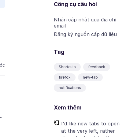
Công cụ câu hỏi
Nhận cập nhật qua địa chỉ
email
Đăng ký nguồn cấp dữ liệu
Tag
ước
Shortcuts
feedback
firefox
new-tab
notifications
Xem thêm
-
I'd like new tabs to open
at the very left, rather