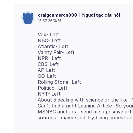
Người tạo câu hỏi
craigcameron000
15:37 26/3/25
Vox- Left
NBC- Left
Atlantic- Left
Vanity Fair- Left
NPR- Left
CBS-Left
AP-Left
GQ-Left
Rolling Stone- Left
Politico- Left
NYT- Left
About 5 dealing with science or the like- 
Can't find a right Leaning Article- So yo
MSNBC anchors... send me a positive art