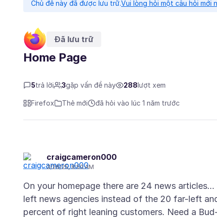
Chủ đề này đã được lưu trữ.
Vui lòng hỏi một câu hỏi mới 
Đã lưu trữ
Home Page
5
trả lời
3
gặp vấn đề này
288
lượt xem
Firefox
Thẻ mới
đã hỏi vào lúc 1 năm trước
craigcameron000
3/26/25, 8:50 AM
On your homepage there are 24 news articles... 
left news agencies instead of the 20 far-left a