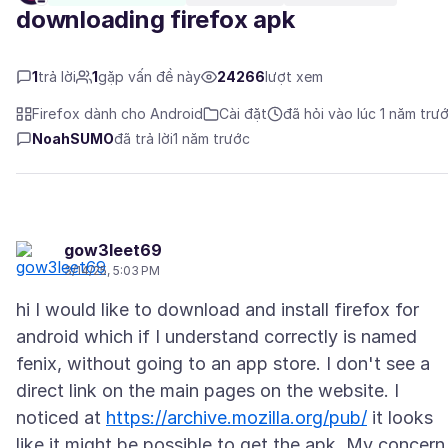
downloading firefox apk
1
trả lời
1
gặp vấn đề này
24266
lượt xem
Firefox dành cho Android
Cài đặt
đã hỏi vào lúc 1 năm trư
NoahSUMO
đã trả lời
1 năm trước
gow3leet69
3/14/25, 5:03 PM
hi I would like to download and install firefox for
android which if I understand correctly is named
fenix, without going to an app store. I don't see a
direct link on the main pages on the website. I
noticed at
https://archive.mozilla.org/pub/
it looks
like it might be possible to get the apk. My concern