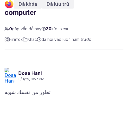
Đã khóa
Đã lưu trữ
computer
0
gặp vấn đề này
30
lượt xem
Firefox
Khác
đã hỏi vào lúc 1 năm trước
Doaa Hani
3/8/25, 3:57 PM