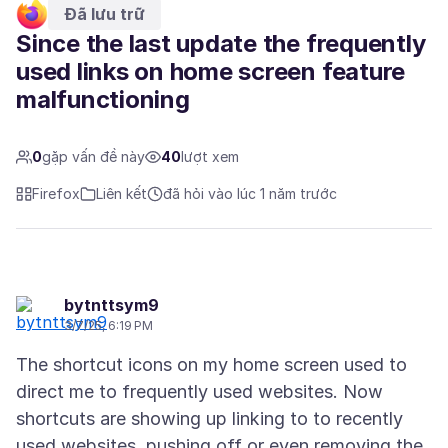
Đã lưu trữ
Since the last update the frequently
used links on home screen feature
malfunctioning
0
gặp vấn đề này
40
lượt xem
Firefox
Liên kết
đã hỏi vào lúc 1 năm trước
bytnttsym9
3/7/25, 6:19 PM
The shortcut icons on my home screen used to
direct me to frequently used websites. Now
shortcuts are showing up linking to to recently
used websites, pushing off or even removing the