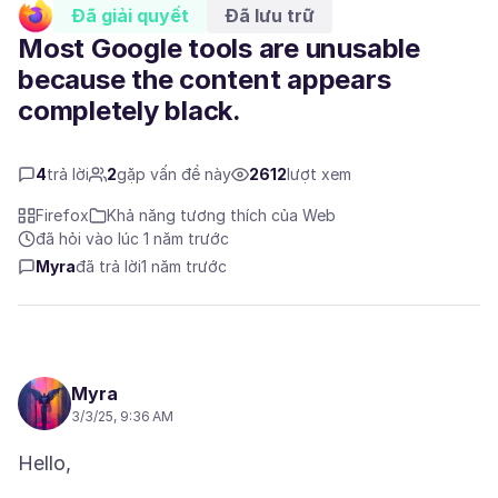
Đã giải quyết
Đã lưu trữ
Most Google tools are unusable
because the content appears
completely black.
4
trả lời
2
gặp vấn đề này
2612
lượt xem
Firefox
Khả năng tương thích của Web
đã hỏi vào lúc 1 năm trước
Myra
đã trả lời
1 năm trước
Myra
3/3/25, 9:36 AM