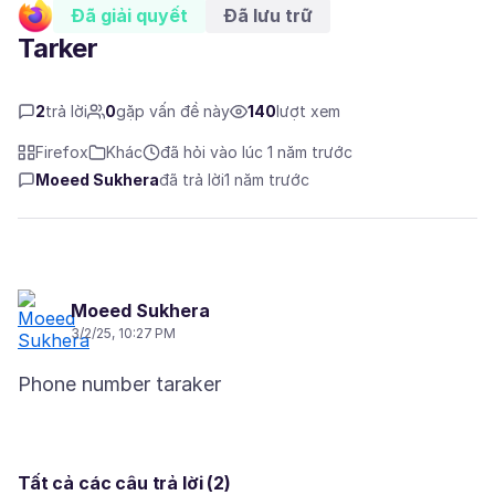
Đã giải quyết
Đã lưu trữ
Tarker
2
trả lời
0
gặp vấn đề này
140
lượt xem
Firefox
Khác
đã hỏi vào lúc 1 năm trước
Moeed Sukhera
đã trả lời
1 năm trước
Moeed Sukhera
3/2/25, 10:27 PM
Tất cả các câu trả lời (2)