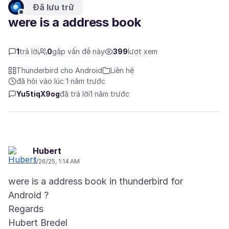
Đã lưu trữ
were is a address book
1
trả lời
0
gặp vấn đề này
399
lượt xem
Thunderbird cho Android
Liên hệ
đã hỏi vào lúc 1 năm trước
Yu5tiqX9og
đã trả lời
1 năm trước
Hubert
2/26/25, 1:14 AM
were is a address book in thunderbird for
Android ?
Regards