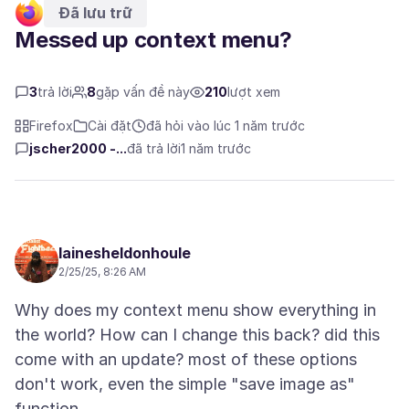
Đã lưu trữ
Messed up context menu?
3
trả lời
8
gặp vấn đề này
210
lượt xem
Firefox
Cài đặt
đã hỏi vào lúc 1 năm trước
jscher2000 -...
đã trả lời
1 năm trước
lainesheldonhoule
2/25/25, 8:26 AM
Why does my context menu show everything in
the world? How can I change this back? did this
come with an update? most of these options
don't work, even the simple "save image as"