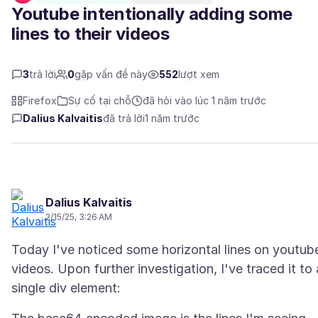
Youtube intentionally adding some
lines to their videos
3
trả lời
0
gặp vấn đề này
552
lượt xem
Firefox
Sự cố tại chỗ
đã hỏi vào lúc 1 năm trước
Dalius Kalvaitis
đã trả lời
1 năm trước
Dalius Kalvaitis
2/15/25, 3:26 AM
Today I've noticed some horizontal lines on youtub
videos. Upon further investigation, I've traced it to 