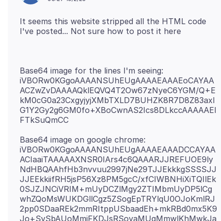
It seems this website stripped all the HTML code
Base64 image for the lines I'm seeing:
iVBORw0KGgoAAAANSUhEUgAAAAEAAAEoCAYAA
ACZwZvDAAAAQklEQVQ4T2Ow67zNyeC6YGM/Q+E
kM0cG0a23CxgyjyjXMbTXLD7BUHZK8R7D8Z83axl
G1Y2Gy2g6GM0fo+XBoCwnAS2Ics8DLkccAAAAAEl
Base64 image on google chrome:
iVBORw0KGgoAAAANSUhEUgAAAAEAAADCCAYAA
ACIaaiTAAAAAXNSR0IArs4c6QAAARJJREFUOE9ly
NdHBQAAhfHb3nvvuu2997jNe29TJJEkkkgSSSSJJ
JJEEkkiifRH5jsP56Xz8PM5gcC/xfCIWBNHiXiTQIlEk
0SJZJNCiVRIM+mUyDCZlMgy2ZTIMbmUyDP5lCg
whZQoMsWUKDGllCgz5ZSogEpTRYlqU0OJoKmlRJ
2pp0SDaaREk2mmRItppUSbaadEh+mkRBd0mx5K9
Jo+SvSbAUoMmiFKDJsRSoyaMUqMmwlKhMwkJa