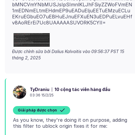
bMNCVmYNbMUSJsIpSImnlKLJhFSiyZZWoFVmEN
1mEDNmELtmEHdmEP9uEADuEIjuEETuEMzuECLu
EKruEGbuEO7uEBHuEJnuEFXuEN3uEDPuELvuEHf
Được chỉnh sửa bởi Dalius Kalvaitis vào
09:56:37 PST 15
tháng 2, 2025
10 cộng tác viên hàng đầu
TyDraniu
03:36 15/2/25
Giải pháp được chọn
As you know, they're doing it on purpose, adding