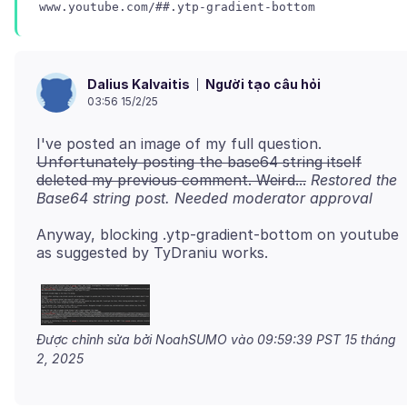
Người tạo câu hỏi
Dalius Kalvaitis
03:56 15/2/25
I've posted an image of my full question.
Unfortunately posting the base64 string itself
deleted my previous comment. Weird...
Restored the
Base64 string post. Needed moderator approval
Anyway, blocking .ytp-gradient-bottom on youtube
Được chỉnh sửa bởi NoahSUMO vào
09:59:39 PST 15 tháng
2, 2025