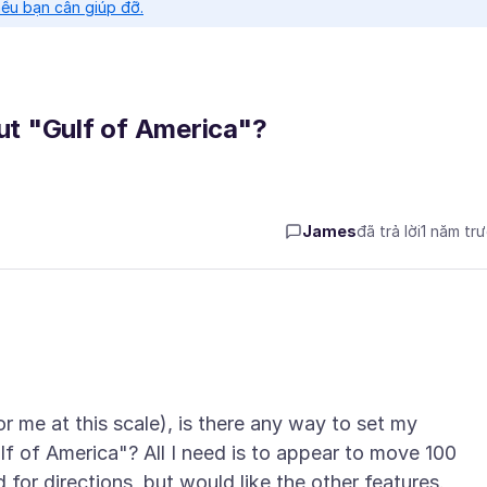
nếu bạn cần giúp đỡ.
t "Gulf of America"?
James
đã trả lời
1 năm tr
r me at this scale), is there any way to set my
f of America"? All I need is to appear to move 100