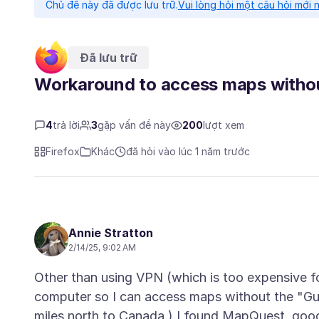
Chủ đề này đã được lưu trữ.
Vui lòng hỏi một câu hỏi mới 
Đã lưu trữ
Workaround to access maps withou
4
trả lời
3
gặp vấn đề này
200
lượt xem
Firefox
Khác
đã hỏi vào lúc 1 năm trước
Annie Stratton
2/14/25, 9:02 AM
Other than using VPN (which is too expensive fo
computer so I can access maps without the "Gul