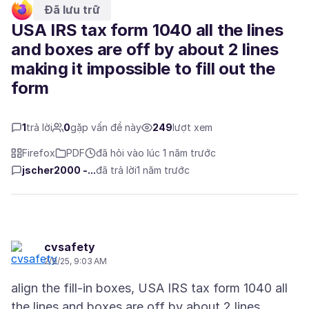
Đã lưu trữ
USA IRS tax form 1040 all the lines
and boxes are off by about 2 lines
making it impossible to fill out the
form
1
trả lời
0
gặp vấn đề này
249
lượt xem
Firefox
PDF
đã hỏi vào lúc 1 năm trước
jscher2000 -...
đã trả lời
1 năm trước
cvsafety
2/9/25, 9:03 AM
align the fill-in boxes, USA IRS tax form 1040 all
the lines and boxes are off by about 2 lines