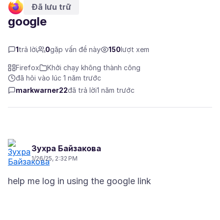
Đã lưu trữ
google
1
trả lời
0
gặp vấn đề này
150
lượt xem
Firefox
Khởi chạy không thành công
đã hỏi vào lúc 1 năm trước
markwarner22
đã trả lời
1 năm trước
Зухра Байзакова
1/26/25, 2:32 PM