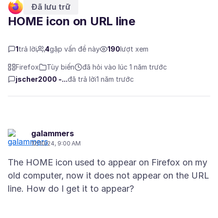
Đã lưu trữ
HOME icon on URL line
1
trả lời
4
gặp vấn đề này
190
lượt xem
Firefox
Tùy biến
đã hỏi vào lúc 1 năm trước
jscher2000 -...
đã trả lời
1 năm trước
galammers
12/10/24, 9:00 AM
The HOME icon used to appear on Firefox on my
old computer, now it does not appear on the URL